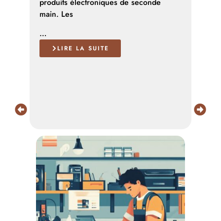
produits électroniques de seconde
chaîn
main. Les
…
…
LIRE LA SUITE