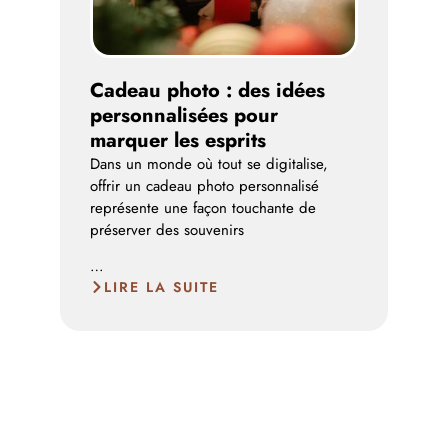
Cadeau photo : des idées
Que
personnalisées pour
a t
marquer les esprits
ver
Dans un monde où tout se digitalise,
La c
offrir un cadeau photo personnalisé
appa
représente une façon touchante de
2025
préserver des souvenirs
prop
…
…
LIRE LA SUITE
L