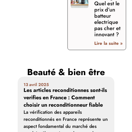
Quel est le
prix d’un
batteur
electrique
pas cher et
innovant ?
Lire la suite »
Beauté & bien être
13 avril 2025
16 ja
Les articles reconditionnes sont-ils
Les 
verifies en France : Comment
: Not
choisir un reconditionneur fiable
pour
La vérification des appareils
Les b
reconditionnés en France représente un
ont c
aspect fondamental du marché des
resta